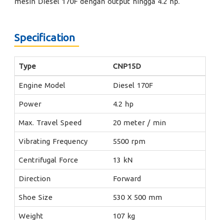
mesin Diesel 170F dengan output hingga 4.2 hp.
Specification
Type
CNP15D
Engine Model
Diesel 170F
Power
4.2 hp
Max. Travel Speed
20 meter / min
Vibrating Frequency
5500 rpm
Centrifugal Force
13 kN
Direction
Forward
Shoe Size
530 X 500 mm
Weight
107 kg